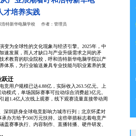
人才培养实践
和浩特新华电脑学校
作者：
管理员
变为全球性的文化现象与经济引擎。2025年，中
加速发展，而人才缺口与产业升级需求之间的矛
技术教育的职业院校，呼和浩特新华电脑学院以产
养体系，为行业输送兼具专业技能与职业素养的复
业跃迁
竞用户规模已达4.88亿，实际收入263.5亿元。上
联动模式，单场国际赛事可拉动综合消费超3亿元。
吸引超1.4亿人次线上观赛，线下观赛流量直接带动周
州、深圳跻身全球电竞影响力城市行列；北京怀柔对
事承办方给予500万元扶持。这些举措标志着电竞产
涵盖赛事执行、内容制作、直播转播、硬件研发、