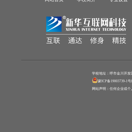
学校地址：呼市金川开发区金四
蒙ICP备19003739-1号
网站声明：任何企业或个