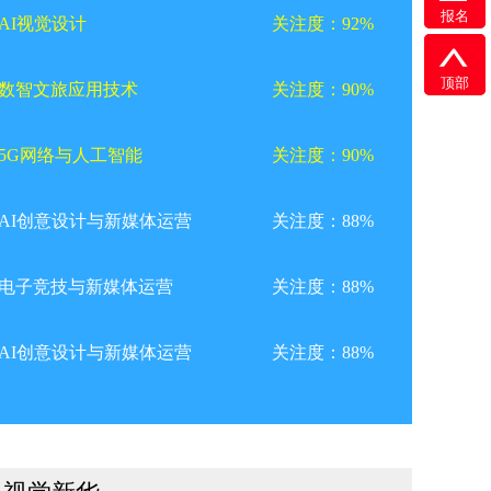
报名
报名
AI视觉设计
关注度：92%
顶部
顶部
数智文旅应用技术
关注度：90%
5G网络与人工智能
关注度：90%
AI创意设计与新媒体运营
关注度：88%
电子竞技与新媒体运营
关注度：88%
AI创意设计与新媒体运营
关注度：88%