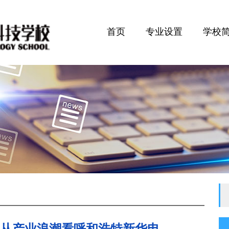
首页
专业设置
学校
从产业浪潮看呼和浩特新华电